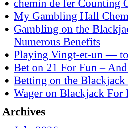
chemin de fer Counting 
My Gambling Hall Chemi
Gambling on the Blackja
Numerous Benefits
Playing Vingt-et-un — t
Bet on 21 For Fun – And
Betting on the Blackjac
Wager on Blackjack For 
Archives