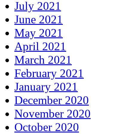
July 2021
June 2021
May 2021
April 2021
March 2021
February 2021
January 2021
December 2020
November 2020
October 2020