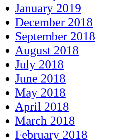
January 2019
December 2018
September 2018
August 2018
July 2018
June 2018
May 2018
April 2018
March 2018
February 2018