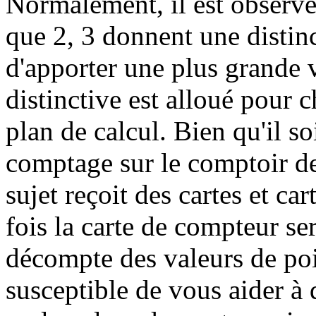
Normalement, il est observé 
que 2, 3 donnent une distinc
d'apporter une plus grande v
distinctive est alloué pour 
plan de calcul. Bien qu'il so
comptage sur le comptoir de
sujet reçoit des cartes et ca
fois la carte de compteur se
décompte des valeurs de poin
susceptible de vous aider à 