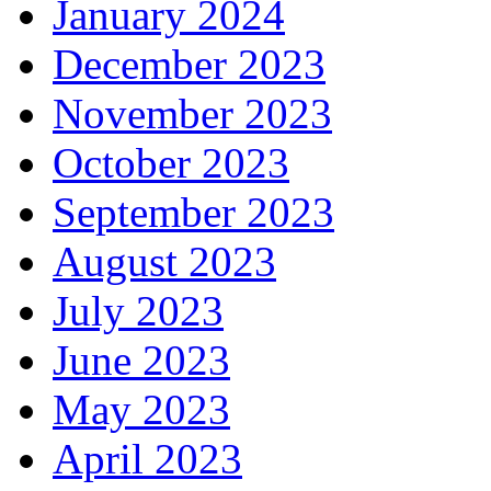
January 2024
December 2023
November 2023
October 2023
September 2023
August 2023
July 2023
June 2023
May 2023
April 2023