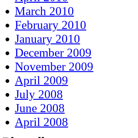
March 2010
February 2010
January 2010
December 2009
November 2009
April 2009
July 2008
June 2008
April 2008