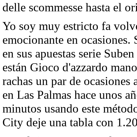
delle scommesse hasta el ori
Yo soy muy estricto fa vol
emocionante en ocasiones. 
en sus apuestas serie Suben
están Gioco d'azzardo mano
rachas un par de ocasiones
en Las Palmas hace unos añ
minutos usando este método
City deje una tabla con 1.2