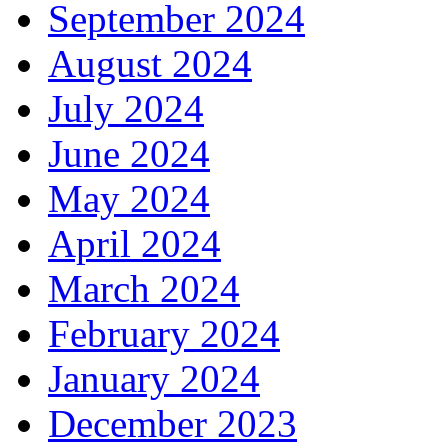
September 2024
August 2024
July 2024
June 2024
May 2024
April 2024
March 2024
February 2024
January 2024
December 2023