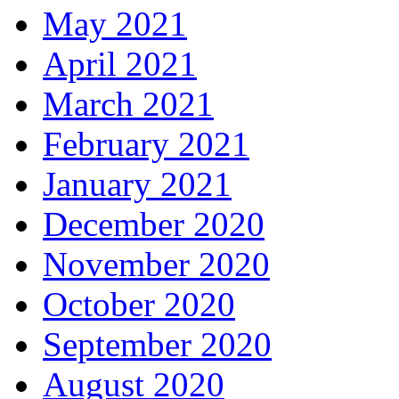
May 2021
April 2021
March 2021
February 2021
January 2021
December 2020
November 2020
October 2020
September 2020
August 2020