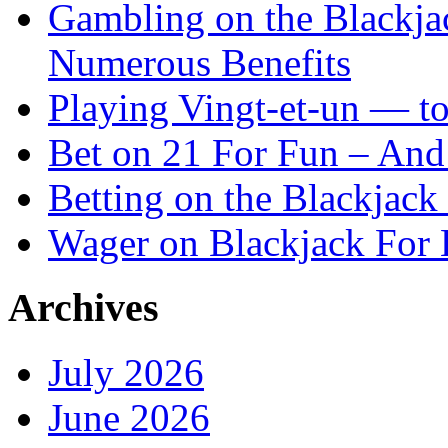
Gambling on the Blackja
Numerous Benefits
Playing Vingt-et-un — t
Bet on 21 For Fun – And
Betting on the Blackjac
Wager on Blackjack For 
Archives
July 2026
June 2026