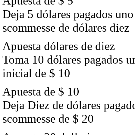
Apuesta de $ 5
Deja 5 dólares pagados uno 
scommesse de dólares diez
Apuesta dólares de diez
Toma 10 dólares pagados un
inicial de $ 10
Apuesta de $ 10
Deja Diez de dólares pagado
scommesse de $ 20