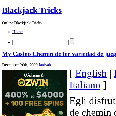
Blackjack Tricks
Online Blackjack Tricks
Home
My Casino Chemin de fer variedad de jueg
December 20th, 2009
Janiyah
[
English
|
Italiano
]
Egli disfr
de chemin 