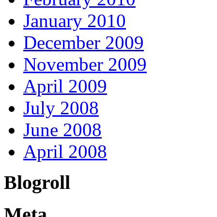
January 2010
December 2009
November 2009
April 2009
July 2008
June 2008
April 2008
Blogroll
Meta