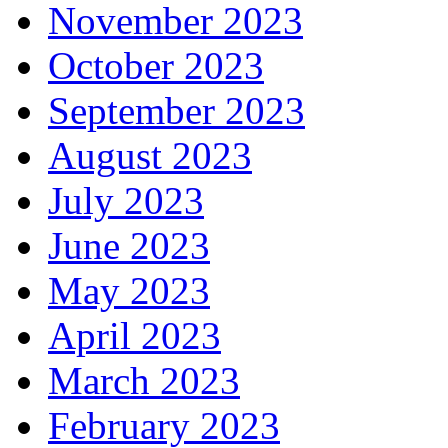
November 2023
October 2023
September 2023
August 2023
July 2023
June 2023
May 2023
April 2023
March 2023
February 2023