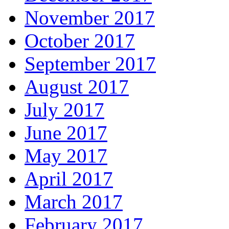
November 2017
October 2017
September 2017
August 2017
July 2017
June 2017
May 2017
April 2017
March 2017
February 2017