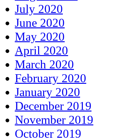
July 2020
June 2020
May 2020
April 2020
March 2020
February 2020
January 2020
December 2019
November 2019
October 2019