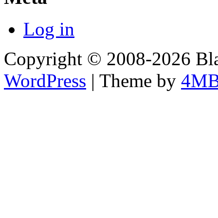
Log in
Copyright © 2008-2026 Bla
WordPress
| Theme by
4M