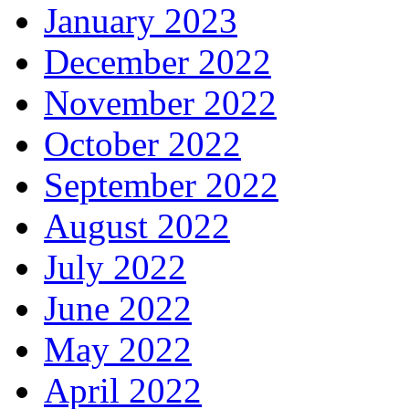
January 2023
December 2022
November 2022
October 2022
September 2022
August 2022
July 2022
June 2022
May 2022
April 2022