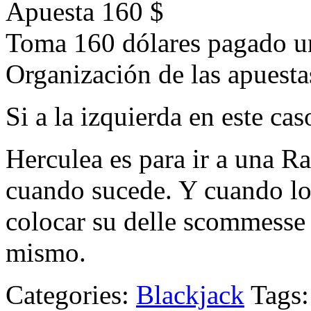
Apuesta 160 $
Toma 160 dólares pagado un
Organización de las apuesta
Si a la izquierda en este ca
Herculea es para ir a una Ra
cuando sucede. Y cuando lo
colocar su delle scommesse o
mismo.
Categories:
Blackjack
Tags: