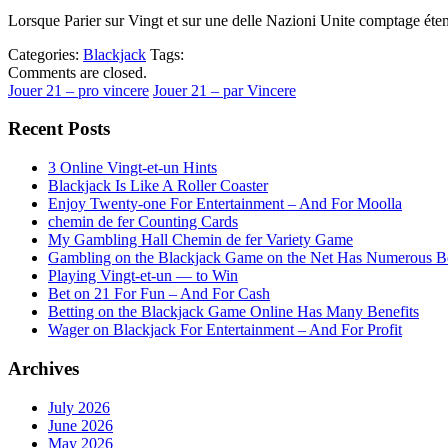
Lorsque Parier sur Vingt et sur une delle Nazioni Unite comptage éten
Categories:
Blackjack
Tags:
Comments are closed.
Jouer 21 – pro vincere
Jouer 21 – par Vincere
Recent Posts
3 Online Vingt-et-un Hints
Blackjack Is Like A Roller Coaster
Enjoy Twenty-one For Entertainment – And For Moolla
chemin de fer Counting Cards
My Gambling Hall Chemin de fer Variety Game
Gambling on the Blackjack Game on the Net Has Numerous Be
Playing Vingt-et-un — to Win
Bet on 21 For Fun – And For Cash
Betting on the Blackjack Game Online Has Many Benefits
Wager on Blackjack For Entertainment – And For Profit
Archives
July 2026
June 2026
May 2026