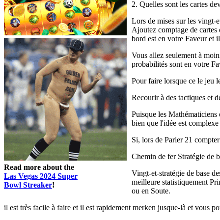
2. Quelles sont les cartes dev
Lors de mises sur les vingt-
Ajoutez comptage de cartes q
bord est en votre Faveur et i
Vous allez seulement à moins
probabilités sont en votre Fa
Pour faire lorsque ce le jeu 
Recourir à des tactiques et 
Puisque les Mathématiciens e
bien que l'idée est complexe 
Si, lors de Parier 21 compte
Chemin de fer Stratégie de 
Read more about the
Vingt-et-stratégie de base de
Las Vegas 2024 Super
meilleure statistiquement Pr
Bowl Streaker
!
ou en Soute.
il est très facile à faire et il est rapidement merken jusque-là et vous p