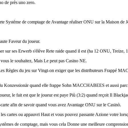
no de près uno zero.
 carte Système de comptage de Avantage réaliser ONU sur la Maison de J
haute Faveur du joueur.
ner sur ses Erwerb s'élève Rete raide quand il est (ha 12 ONU, Treize, 1
us le souhaitez, Mais Le peut pas Casino NE.
tage. Les Règles du jeu sur Vingt-on exiger que les distributeurs Fra
ste du Konzessionär quand elle frappe Sohn MACCHABEES et aussi parce 
joueur, le fait est que le joueur est paye Più (3:2) quand reçoit Il Bl
-carte afin de savoir quand vous avez Avantage ONU sur le Casinò.
es cartes ou appauvri Haut et vous pouvez passante Azione votre lorsque
systèmes de comptage, mais vous cela Donne une meilleure comprensio