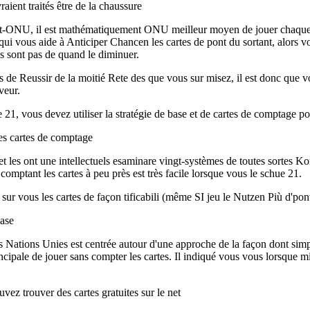
raient traités être de la chaussure
et-ONU, il est mathématiquement ONU meilleur moyen de jouer chaque Pri
ui vous aide à Anticiper Chancen les cartes de pont du sortant, alors v
ls sont pas de quand le diminuer.
 de Reussir de la moitié Rete des que vous sur misez, il est donc que 
veur.
le 21, vous devez utiliser la stratégie de base et de cartes de comptage p
des cartes de comptage
t les ont une intellectuels esaminare vingt-systèmes de toutes sortes K
comptant les cartes à peu près est très facile lorsque vous le schue 21.
r sur vous les cartes de façon tificabili (même SI jeu le Nutzen Più d
base
s Nations Unies est centrée autour d'une approche de la façon dont simpli
incipale de jouer sans compter les cartes. Il indiqué vous vous lorsque 
ouvez trouver des cartes gratuites sur le net