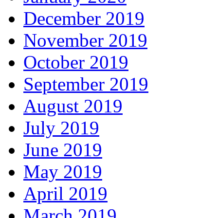
December 2019
November 2019
October 2019
September 2019
August 2019
July 2019
June 2019
May 2019
April 2019
March 2019