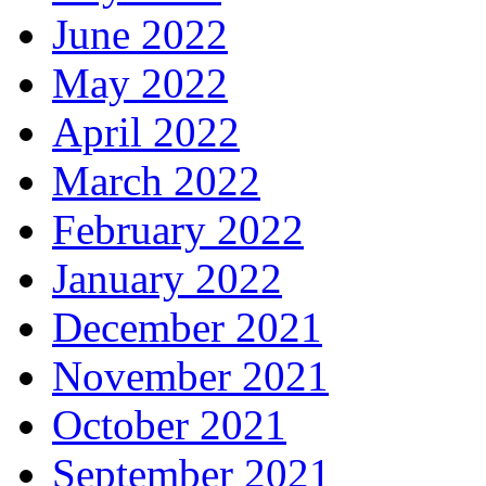
June 2022
May 2022
April 2022
March 2022
February 2022
January 2022
December 2021
November 2021
October 2021
September 2021