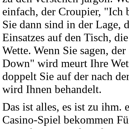
einfach, der Croupier, "Ich
Sie dann sind in der Lage, d
Einsatzes auf den Tisch, di
Wette. Wenn Sie sagen, der
Down" wird meurt Ihre Wet
doppelt Sie auf der nach d
wird Ihnen behandelt.
Das ist alles, es ist zu ihm
Casino-Spiel bekommen Füß