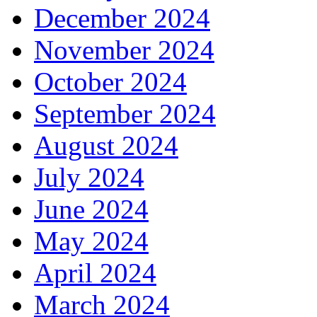
December 2024
November 2024
October 2024
September 2024
August 2024
July 2024
June 2024
May 2024
April 2024
March 2024