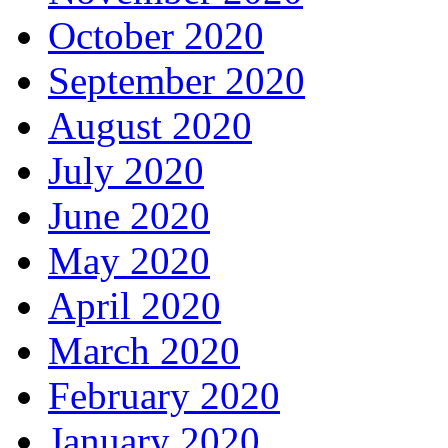
October 2020
September 2020
August 2020
July 2020
June 2020
May 2020
April 2020
March 2020
February 2020
January 2020