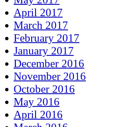
April 2017
March 2017
February 2017
January 2017
December 2016
November 2016
October 2016
May 2016
April 2016