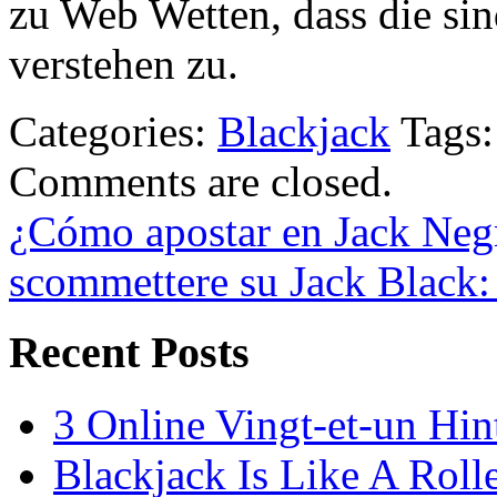
zu Web Wetten, dass die sin
verstehen zu.
Categories:
Blackjack
Tags:
Comments are closed.
¿Cómo apostar en Jack Negr
scommettere su Jack Black:
Recent Posts
3 Online Vingt-et-un Hin
Blackjack Is Like A Roll