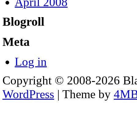
April 2008
Blogroll
Meta
Log in
Copyright © 2008-2026 Bla
WordPress
| Theme by
4M