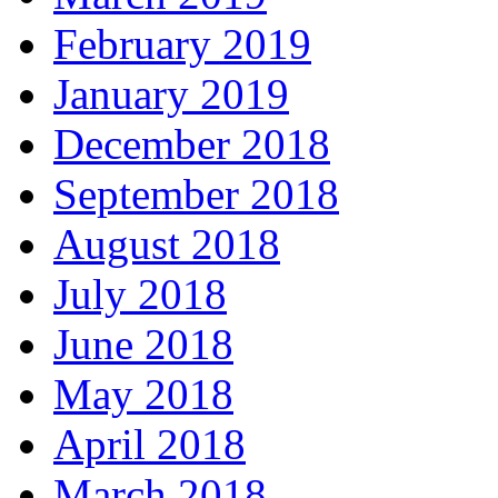
February 2019
January 2019
December 2018
September 2018
August 2018
July 2018
June 2018
May 2018
April 2018
March 2018