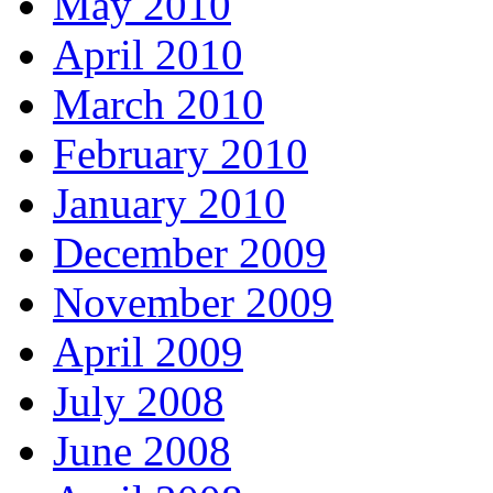
May 2010
April 2010
March 2010
February 2010
January 2010
December 2009
November 2009
April 2009
July 2008
June 2008